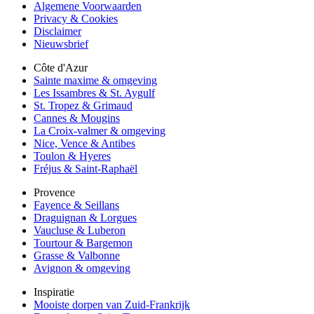
Algemene Voorwaarden
Privacy & Cookies
Disclaimer
Nieuwsbrief
Côte d'Azur
Sainte maxime & omgeving
Les Issambres & St. Aygulf
St. Tropez & Grimaud
Cannes & Mougins
La Croix-valmer & omgeving
Nice, Vence & Antibes
Toulon & Hyeres
Fréjus & Saint-Raphaël
Provence
Fayence & Seillans
Draguignan & Lorgues
Vaucluse & Luberon
Tourtour & Bargemon
Grasse & Valbonne
Avignon & omgeving
Inspiratie
Mooiste dorpen van Zuid-Frankrijk