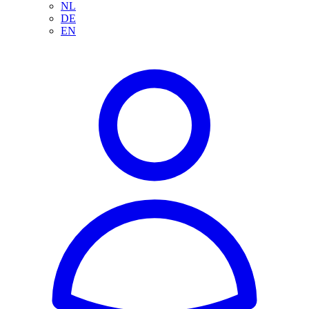
NL
DE
EN