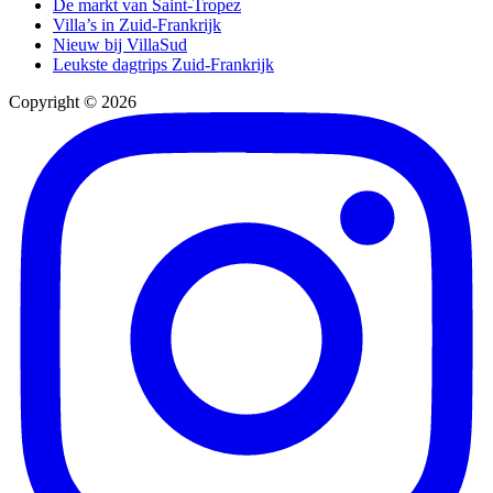
De markt van Saint-Tropez
Villa’s in Zuid-Frankrijk
Nieuw bij VillaSud
Leukste dagtrips Zuid-Frankrijk
Copyright © 2026