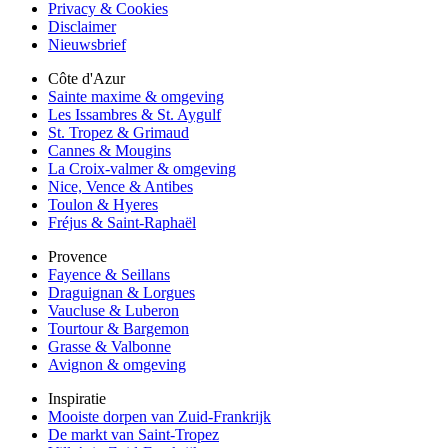
Privacy & Cookies
Disclaimer
Nieuwsbrief
Côte d'Azur
Sainte maxime & omgeving
Les Issambres & St. Aygulf
St. Tropez & Grimaud
Cannes & Mougins
La Croix-valmer & omgeving
Nice, Vence & Antibes
Toulon & Hyeres
Fréjus & Saint-Raphaël
Provence
Fayence & Seillans
Draguignan & Lorgues
Vaucluse & Luberon
Tourtour & Bargemon
Grasse & Valbonne
Avignon & omgeving
Inspiratie
Mooiste dorpen van Zuid-Frankrijk
De markt van Saint-Tropez