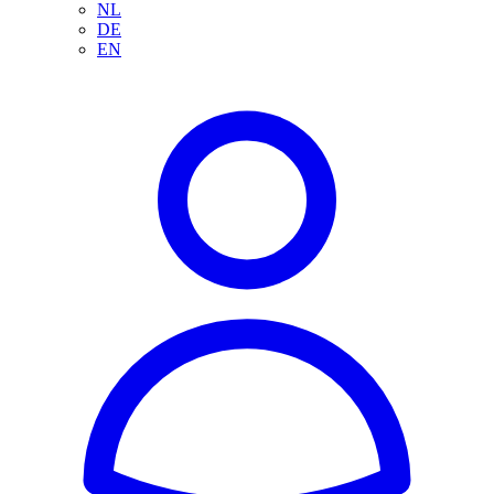
NL
DE
EN