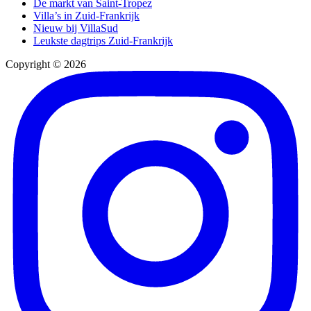
De markt van Saint-Tropez
Villa’s in Zuid-Frankrijk
Nieuw bij VillaSud
Leukste dagtrips Zuid-Frankrijk
Copyright © 2026