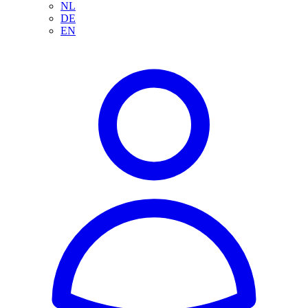
NL
DE
EN