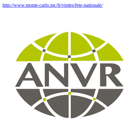
http://www.monte-carlo.mc/fr/visites/fete-nationale/