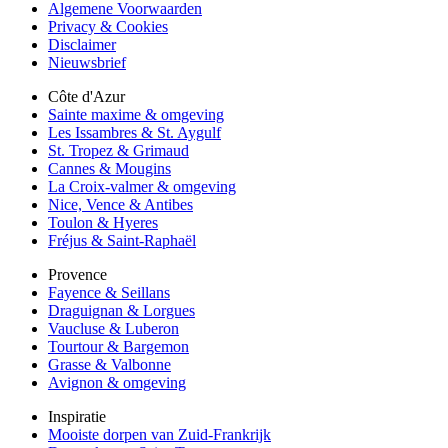
Algemene Voorwaarden
Privacy & Cookies
Disclaimer
Nieuwsbrief
Côte d'Azur
Sainte maxime & omgeving
Les Issambres & St. Aygulf
St. Tropez & Grimaud
Cannes & Mougins
La Croix-valmer & omgeving
Nice, Vence & Antibes
Toulon & Hyeres
Fréjus & Saint-Raphaël
Provence
Fayence & Seillans
Draguignan & Lorgues
Vaucluse & Luberon
Tourtour & Bargemon
Grasse & Valbonne
Avignon & omgeving
Inspiratie
Mooiste dorpen van Zuid-Frankrijk