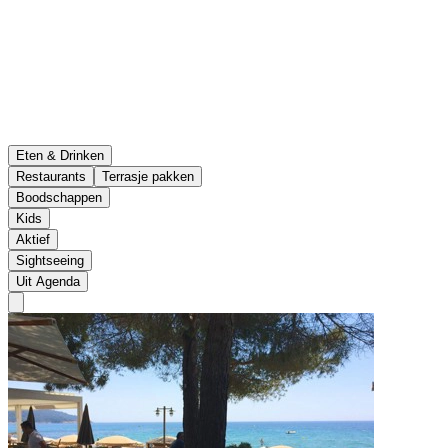
Eten & Drinken
Restaurants
Terrasje pakken
Boodschappen
Kids
Aktief
Sightseeing
Uit Agenda