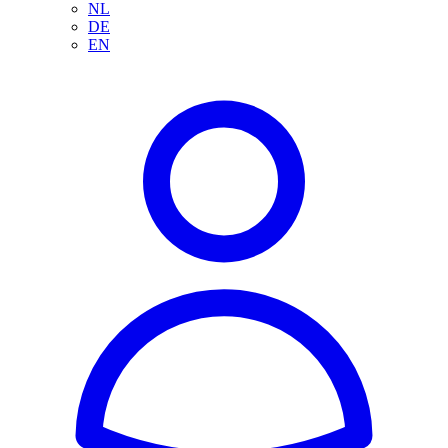
NL
DE
EN