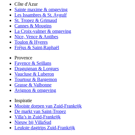
Côte d'Azur
Sainte maxime & omgeving
Les Issambres & St. Aygulf
St. Tropez & Grimaud
Cannes & Mougins
La Croix-valmer & omgeving
Nice, Vence & Antibes
Toulon & Hyeres
Fréjus & Saint-Raphaël
Provence
Fayence & Seillans
Draguignan & Lorgues
Vaucluse & Luberon
Tourtour & Bargemon
Grasse & Valbonne
Avignon & omgeving
Inspiratie
Mooiste dorpen van Zuid-Frankrijk
De markt van Saint-Tropez
Villa’s in Zuid-Frankrijk
Nieuw bij VillaSud
Leukste dagtrips Zuid-Frankrijk