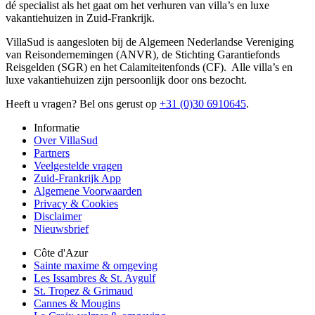
dé specialist als het gaat om het verhuren van villa’s en luxe
vakantiehuizen in Zuid-Frankrijk.
VillaSud is aangesloten bij de Algemeen Nederlandse Vereniging
van Reisondernemingen (ANVR), de Stichting Garantiefonds
Reisgelden (SGR) en het Calamiteitenfonds (CF). Alle villa’s en
luxe vakantiehuizen zijn persoonlijk door ons bezocht.
Heeft u vragen? Bel ons gerust op
+31 (0)30 6910645
.
Informatie
Over VillaSud
Partners
Veelgestelde vragen
Zuid-Frankrijk App
Algemene Voorwaarden
Privacy & Cookies
Disclaimer
Nieuwsbrief
Côte d'Azur
Sainte maxime & omgeving
Les Issambres & St. Aygulf
St. Tropez & Grimaud
Cannes & Mougins