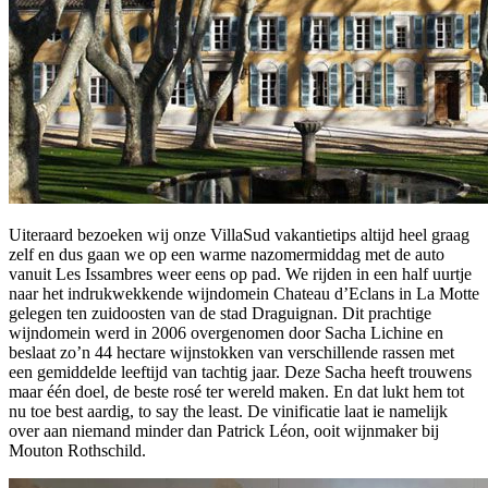
Uiteraard bezoeken wij onze VillaSud vakantietips altijd heel graag
zelf en dus gaan we op een warme nazomermiddag met de auto
vanuit Les Issambres weer eens op pad. We rijden in een half uurtje
naar het indrukwekkende wijndomein Chateau d’Eclans in La Motte
gelegen ten zuidoosten van de stad Draguignan. Dit prachtige
wijndomein werd in 2006 overgenomen door Sacha Lichine en
beslaat zo’n 44 hectare wijnstokken van verschillende rassen met
een gemiddelde leeftijd van tachtig jaar. Deze Sacha heeft trouwens
maar één doel, de beste rosé ter wereld maken. En dat lukt hem tot
nu toe best aardig, to say the least. De vinificatie laat ie namelijk
over aan niemand minder dan Patrick Léon, ooit wijnmaker bij
Mouton Rothschild.