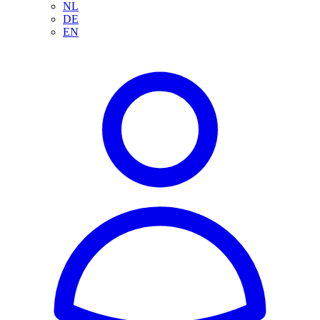
NL
DE
EN