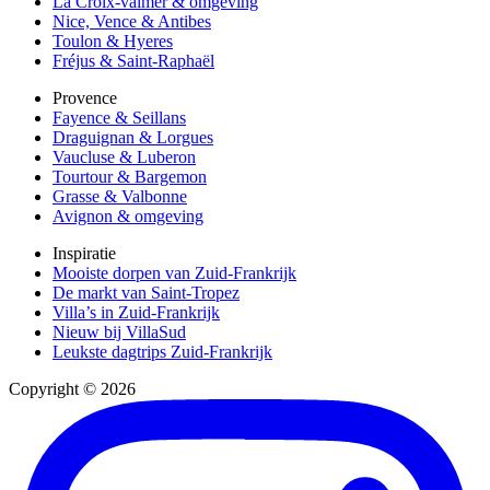
La Croix-valmer & omgeving
Nice, Vence & Antibes
Toulon & Hyeres
Fréjus & Saint-Raphaël
Provence
Fayence & Seillans
Draguignan & Lorgues
Vaucluse & Luberon
Tourtour & Bargemon
Grasse & Valbonne
Avignon & omgeving
Inspiratie
Mooiste dorpen van Zuid-Frankrijk
De markt van Saint-Tropez
Villa’s in Zuid-Frankrijk
Nieuw bij VillaSud
Leukste dagtrips Zuid-Frankrijk
Copyright © 2026