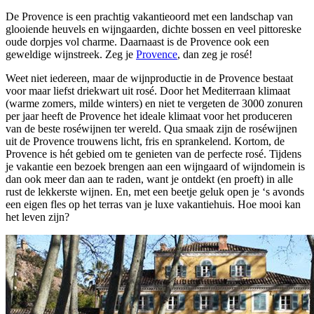
De Provence is een prachtig vakantieoord met een landschap van
glooiende heuvels en wijngaarden, dichte bossen en veel pittoreske
oude dorpjes vol charme. Daarnaast is de Provence ook een
geweldige wijnstreek. Zeg je
Provence
, dan zeg je rosé!
Weet niet iedereen, maar de wijnproductie in de Provence bestaat
voor maar liefst driekwart uit rosé. Door het Mediterraan klimaat
(warme zomers, milde winters) en niet te vergeten de 3000 zonuren
per jaar heeft de Provence het ideale klimaat voor het produceren
van de beste roséwijnen ter wereld. Qua smaak zijn de roséwijnen
uit de Provence trouwens licht, fris en sprankelend. Kortom, de
Provence is hét gebied om te genieten van de perfecte rosé. Tijdens
je vakantie een bezoek brengen aan een wijngaard of wijndomein is
dan ook meer dan aan te raden, want je ontdekt (en proeft) in alle
rust de lekkerste wijnen. En, met een beetje geluk open je ‘s avonds
een eigen fles op het terras van je luxe vakantiehuis. Hoe mooi kan
het leven zijn?