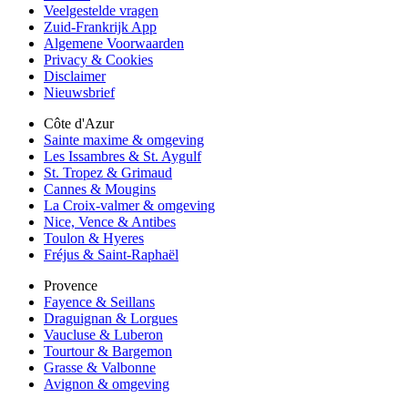
Veelgestelde vragen
Zuid-Frankrijk App
Algemene Voorwaarden
Privacy & Cookies
Disclaimer
Nieuwsbrief
Côte d'Azur
Sainte maxime & omgeving
Les Issambres & St. Aygulf
St. Tropez & Grimaud
Cannes & Mougins
La Croix-valmer & omgeving
Nice, Vence & Antibes
Toulon & Hyeres
Fréjus & Saint-Raphaël
Provence
Fayence & Seillans
Draguignan & Lorgues
Vaucluse & Luberon
Tourtour & Bargemon
Grasse & Valbonne
Avignon & omgeving