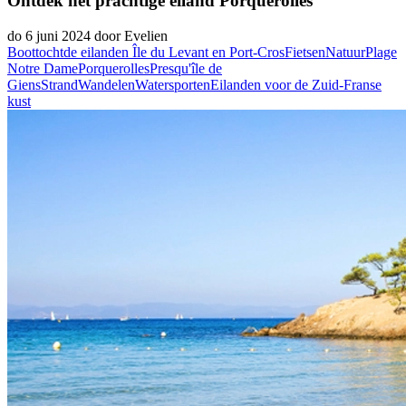
Ontdek het prachtige eiland Porquerolles
do 6 juni 2024 door Evelien
Boottocht
de eilanden Île du Levant en Port-Cros
Fietsen
Natuur
Plage
Notre Dame
Porquerolles
Presqu'île de
Giens
Strand
Wandelen
Watersporten
Eilanden voor de Zuid-Franse
kust