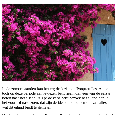
In de zomermaanden kan het erg druk zijn op Porquerolles. Als je
toch op deze periode aangewezen bent neem dan één van de eerste
boten naar het eiland. Als je de kans hebt bezoek het eiland dan in
het voor- of naseizoen, dat zijn de ideale momenten om van alles
wat dit eiland biedt te genieten.