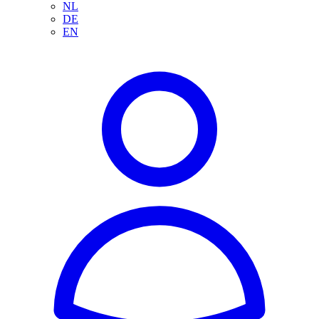
NL
DE
EN