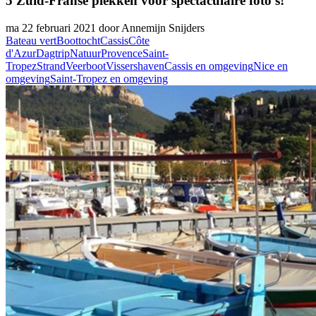
5 Zuid-Franse plekken voor spectaculaire foto's!
ma 22 februari 2021 door Annemijn Snijders
Bateau vert
Boottocht
Cassis
Côte
d'Azur
Dagtrip
Natuur
Provence
Saint-
Tropez
Strand
Veerboot
Vissershaven
Cassis en omgeving
Nice en
omgeving
Saint-Tropez en omgeving