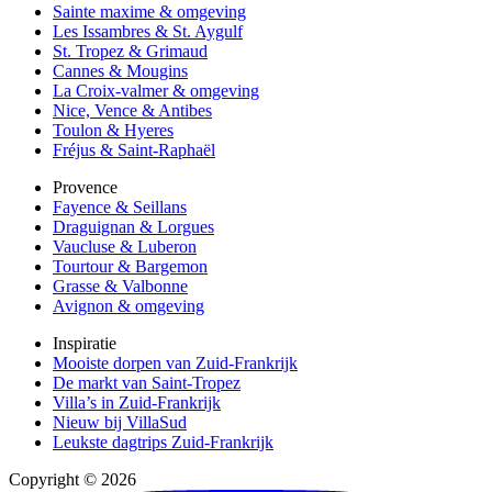
Sainte maxime & omgeving
Les Issambres & St. Aygulf
St. Tropez & Grimaud
Cannes & Mougins
La Croix-valmer & omgeving
Nice, Vence & Antibes
Toulon & Hyeres
Fréjus & Saint-Raphaël
Provence
Fayence & Seillans
Draguignan & Lorgues
Vaucluse & Luberon
Tourtour & Bargemon
Grasse & Valbonne
Avignon & omgeving
Inspiratie
Mooiste dorpen van Zuid-Frankrijk
De markt van Saint-Tropez
Villa’s in Zuid-Frankrijk
Nieuw bij VillaSud
Leukste dagtrips Zuid-Frankrijk
Copyright © 2026