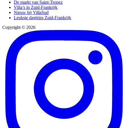
De markt van Saint-Tropez
Villa’s in Zuid-Frankrijk
Nieuw bij VillaSud
Leukste dagtrips Zuid-Frankrijk
Copyright © 2026