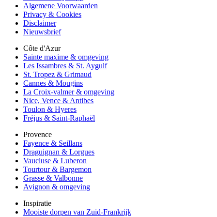
Algemene Voorwaarden
Privacy & Cookies
Disclaimer
Nieuwsbrief
Côte d'Azur
Sainte maxime & omgeving
Les Issambres & St. Aygulf
St. Tropez & Grimaud
Cannes & Mougins
La Croix-valmer & omgeving
Nice, Vence & Antibes
Toulon & Hyeres
Fréjus & Saint-Raphaël
Provence
Fayence & Seillans
Draguignan & Lorgues
Vaucluse & Luberon
Tourtour & Bargemon
Grasse & Valbonne
Avignon & omgeving
Inspiratie
Mooiste dorpen van Zuid-Frankrijk