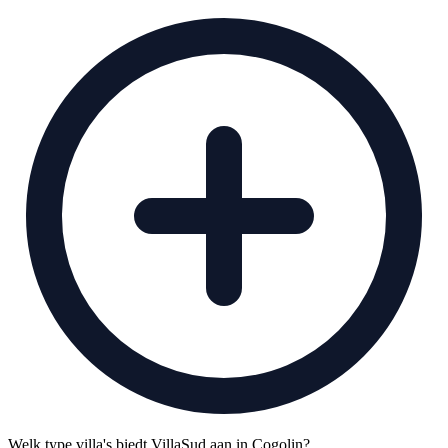
Welk type villa's biedt VillaSud aan in Cogolin?