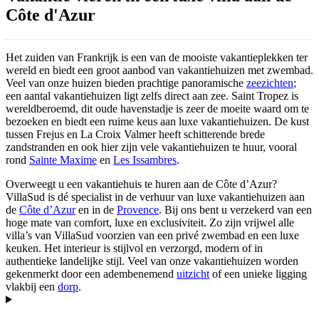
Côte d'Azur
Het zuiden van Frankrijk is een van de mooiste vakantieplekken ter
wereld en biedt een groot aanbod van vakantiehuizen met zwembad.
Veel van onze huizen bieden prachtige panoramische
zeezichten
;
een aantal vakantiehuizen ligt zelfs direct aan zee. Saint Tropez is
wereldberoemd, dit oude havenstadje is zeer de moeite waard om te
bezoeken en biedt een ruime keus aan luxe vakantiehuizen. De kust
tussen Frejus en La Croix Valmer heeft schitterende brede
zandstranden en ook hier zijn vele vakantiehuizen te huur, vooral
rond
Sainte Maxime
en
Les Issambres
.
Overweegt u een vakantiehuis te huren aan de Côte d’Azur?
VillaSud is dé specialist in de verhuur van luxe vakantiehuizen aan
de
Côte d’Azur
en in de
Provence
. Bij ons bent u verzekerd van een
hoge mate van comfort, luxe en exclusiviteit. Zo zijn vrijwel alle
villa’s van VillaSud voorzien van een privé zwembad en een luxe
keuken. Het interieur is stijlvol en verzorgd, modern of in
authentieke landelijke stijl. Veel van onze vakantiehuizen worden
gekenmerkt door een adembenemend
uitzicht
of een unieke ligging
vlakbij een
dorp
.