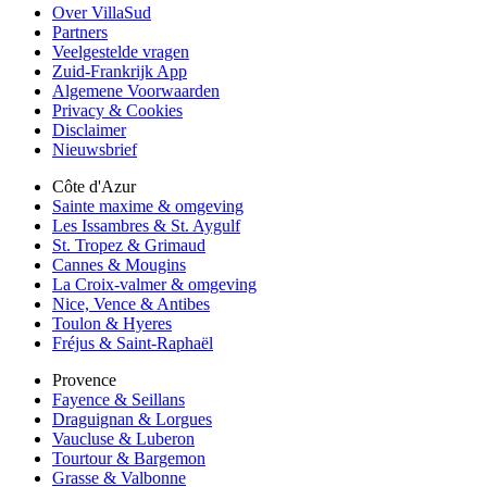
Over VillaSud
Partners
Veelgestelde vragen
Zuid-Frankrijk App
Algemene Voorwaarden
Privacy & Cookies
Disclaimer
Nieuwsbrief
Côte d'Azur
Sainte maxime & omgeving
Les Issambres & St. Aygulf
St. Tropez & Grimaud
Cannes & Mougins
La Croix-valmer & omgeving
Nice, Vence & Antibes
Toulon & Hyeres
Fréjus & Saint-Raphaël
Provence
Fayence & Seillans
Draguignan & Lorgues
Vaucluse & Luberon
Tourtour & Bargemon
Grasse & Valbonne