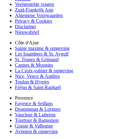
Veelgestelde vragen
Zuid-Frankrijk App
Algemene Voorwaarden
Privacy & Cookies
Disclaimer
Nieuwsbrief
Côte d'Azur
Sainte maxime & omgeving
Les Issambres & St. Aygulf
St. Tropez & Grimaud
Cannes & Mougins
La Croix-valmer & omgeving
Nice, Vence & Antibes
Toulon & Hyeres
Fréjus & Saint-Raphaël
Provence
Fayence & Seillans
Draguignan & Lorgues
Vaucluse & Luberon
Tourtour & Bargemon
Grasse & Valbonne
Avignon & omgeving