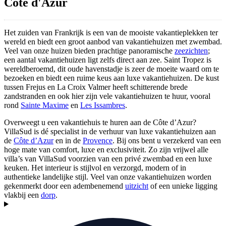
Côte d'Azur
Het zuiden van Frankrijk is een van de mooiste vakantieplekken ter
wereld en biedt een groot aanbod van vakantiehuizen met zwembad.
Veel van onze huizen bieden prachtige panoramische
zeezichten
;
een aantal vakantiehuizen ligt zelfs direct aan zee. Saint Tropez is
wereldberoemd, dit oude havenstadje is zeer de moeite waard om te
bezoeken en biedt een ruime keus aan luxe vakantiehuizen. De kust
tussen Frejus en La Croix Valmer heeft schitterende brede
zandstranden en ook hier zijn vele vakantiehuizen te huur, vooral
rond
Sainte Maxime
en
Les Issambres
.
Overweegt u een vakantiehuis te huren aan de Côte d’Azur?
VillaSud is dé specialist in de verhuur van luxe vakantiehuizen aan
de
Côte d’Azur
en in de
Provence
. Bij ons bent u verzekerd van een
hoge mate van comfort, luxe en exclusiviteit. Zo zijn vrijwel alle
villa’s van VillaSud voorzien van een privé zwembad en een luxe
keuken. Het interieur is stijlvol en verzorgd, modern of in
authentieke landelijke stijl. Veel van onze vakantiehuizen worden
gekenmerkt door een adembenemend
uitzicht
of een unieke ligging
vlakbij een
dorp
.