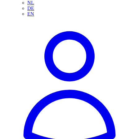
NL
DE
EN