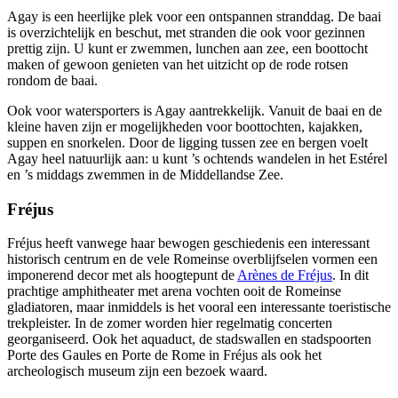
Agay is een heerlijke plek voor een ontspannen stranddag. De baai
is overzichtelijk en beschut, met stranden die ook voor gezinnen
prettig zijn. U kunt er zwemmen, lunchen aan zee, een boottocht
maken of gewoon genieten van het uitzicht op de rode rotsen
rondom de baai.
Ook voor watersporters is Agay aantrekkelijk. Vanuit de baai en de
kleine haven zijn er mogelijkheden voor boottochten, kajakken,
suppen en snorkelen. Door de ligging tussen zee en bergen voelt
Agay heel natuurlijk aan: u kunt ’s ochtends wandelen in het Estérel
en ’s middags zwemmen in de Middellandse Zee.
Fréjus
Fréjus heeft vanwege haar bewogen geschiedenis een interessant
historisch centrum en de vele Romeinse overblijfselen vormen een
imponerend decor met als hoogtepunt de
Arènes de Fréjus
. In dit
prachtige amphitheater met arena vochten ooit de Romeinse
gladiatoren, maar inmiddels is het vooral een interessante toeristische
trekpleister. In de zomer worden hier regelmatig concerten
georganiseerd. Ook het aquaduct, de stadswallen en stadspoorten
Porte des Gaules en Porte de Rome in Fréjus als ook het
archeologisch museum zijn een bezoek waard.