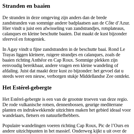
Stranden en baaien
De stranden in deze omgeving zijn anders dan de brede
zandstranden van sommige andere badplaatsen aan de Côte d’Azur.
Hier vindt u juist een afwisseling van zandstrandjes, rotsplateaus,
calanques en kleine beschutte baaien. Dat maakt de kust bijzonder
sfeervol en fotogeniek.
In Agay vindt u fijne zandstranden in de beschutte baai. Rond Le
Trayas liggen kleinere, ruigere strandjes en calanques, zoals de
baaien richting Anthéor en Cap Roux. Sommige plekken zijn
eenvoudig bereikbaar, andere vragen een kleine wandeling of
afdaling. Juist dat maakt deze kust zo bijzonder: het gevoel dat u
steeds weer een nieuw, verborgen stukje Middellandse Zee ontdekt.
Het Estérel-gebergte
Het Estérel-gebergte is een van de grootste troeven van deze regio.
De rode vulkanische rotsen, dennenbossen, geurige mediterrane
planten en indrukwekkende uitzichten maken het gebied ideaal voor
wandelaars, fietsers en natuurliefhebbers.
Populaire wandelingen voeren richting Cap Roux, Pic de l’Ours en
andere uitzichtpunten in het massief. Onderweg kijkt u uit over de