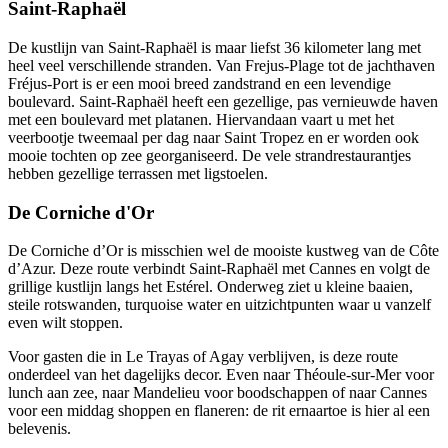
Saint-Raphaël
De kustlijn van Saint-Raphaël is maar liefst 36 kilometer lang met
heel veel verschillende stranden. Van Frejus-Plage tot de jachthaven
Fréjus-Port is er een mooi breed zandstrand en een levendige
boulevard. Saint-Raphaël heeft een gezellige, pas vernieuwde haven
met een boulevard met platanen. Hiervandaan vaart u met het
veerbootje tweemaal per dag naar Saint Tropez en er worden ook
mooie tochten op zee georganiseerd. De vele strandrestaurantjes
hebben gezellige terrassen met ligstoelen.
De Corniche d'Or
De Corniche d’Or is misschien wel de mooiste kustweg van de Côte
d’Azur. Deze route verbindt Saint-Raphaël met Cannes en volgt de
grillige kustlijn langs het Estérel. Onderweg ziet u kleine baaien,
steile rotswanden, turquoise water en uitzichtpunten waar u vanzelf
even wilt stoppen.
Voor gasten die in Le Trayas of Agay verblijven, is deze route
onderdeel van het dagelijks decor. Even naar Théoule-sur-Mer voor
lunch aan zee, naar Mandelieu voor boodschappen of naar Cannes
voor een middag shoppen en flaneren: de rit ernaartoe is hier al een
belevenis.