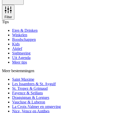
Filter
Tips
Eten & Drinken
Winkelen
Boodschappen
Kids
Aktief
Sightseeing
Uit Agenda
Meer tips
Meer bestemmingen
Saint Maxime
Les Issambres & St. Aygulf
St. Tropez & Grimaud
Fayence & Seillans
Draguignan & Lorgues
Vaucluse & Luberon
La Croix-Valmer en omgeving
Nice, Vence en Antibes