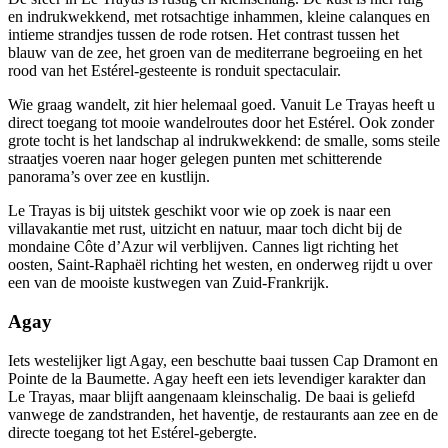
en indrukwekkend, met rotsachtige inhammen, kleine calanques en
intieme strandjes tussen de rode rotsen. Het contrast tussen het
blauw van de zee, het groen van de mediterrane begroeiing en het
rood van het Estérel-gesteente is ronduit spectaculair.
Wie graag wandelt, zit hier helemaal goed. Vanuit Le Trayas heeft u
direct toegang tot mooie wandelroutes door het Estérel. Ook zonder
grote tocht is het landschap al indrukwekkend: de smalle, soms steile
straatjes voeren naar hoger gelegen punten met schitterende
panorama’s over zee en kustlijn.
Le Trayas is bij uitstek geschikt voor wie op zoek is naar een
villavakantie met rust, uitzicht en natuur, maar toch dicht bij de
mondaine Côte d’Azur wil verblijven. Cannes ligt richting het
oosten, Saint-Raphaël richting het westen, en onderweg rijdt u over
een van de mooiste kustwegen van Zuid-Frankrijk.
Agay
Iets westelijker ligt Agay, een beschutte baai tussen Cap Dramont en
Pointe de la Baumette. Agay heeft een iets levendiger karakter dan
Le Trayas, maar blijft aangenaam kleinschalig. De baai is geliefd
vanwege de zandstranden, het haventje, de restaurants aan zee en de
directe toegang tot het Estérel-gebergte.