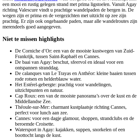
een mooi en rustig gelegen strand met prima ligstoelen. Vanuit Agay
richting Valescure vindt u prachtige wandelpaden de bergen in. De
wegen zijn er prima en de vergezichten met uitzicht op zee zijn
prachtig. Er zijn ook ongebaande paden, maar alle wandelroutes zijn
merendeels goed aangegeven.
Niet te missen highlights
De Corniche d’Or: een van de mooiste kustwegen van Zuid-
Frankrijk, tussen Saint-Raphaël en Cannes.
De baai van Agay: beschut, sfeervol en ideaal voor een
ontspannen stranddag.
De calanques van Le Trayas en Anthéor: kleine baaien tussen
rode rotsen en helderblauw water.
Het Estérel-gebergte: prachtig voor wandelingen,
uitzichtpunten en natuur.
Cap Roux: een van de mooiste panorama’s over de kust en de
Middellandse Zee.
Théoule-sur-Mer: charmant kustplaatsje richting Cannes,
perfect voor lunch aan zee.
Cannes: voor een dagje glamour, shoppen, strandclubs en de
beroemde Croisette.
Watersport in Agay: kajakken, suppen, snorkelen of een
boottocht langs de kust.