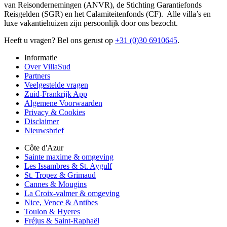
van Reisondernemingen (ANVR), de Stichting Garantiefonds
Reisgelden (SGR) en het Calamiteitenfonds (CF). Alle villa’s en
luxe vakantiehuizen zijn persoonlijk door ons bezocht.
Heeft u vragen? Bel ons gerust op
+31 (0)30 6910645
.
Informatie
Over VillaSud
Partners
Veelgestelde vragen
Zuid-Frankrijk App
Algemene Voorwaarden
Privacy & Cookies
Disclaimer
Nieuwsbrief
Côte d'Azur
Sainte maxime & omgeving
Les Issambres & St. Aygulf
St. Tropez & Grimaud
Cannes & Mougins
La Croix-valmer & omgeving
Nice, Vence & Antibes
Toulon & Hyeres
Fréjus & Saint-Raphaël