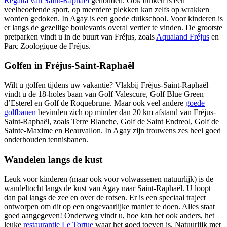
Regatta van Saint-Raphaël
gehouden. Ook duiken is een
veelbeoefende sport, op meerdere plekken kan zelfs op wrakken
worden gedoken. In Agay is een goede duikschool. Voor kinderen is
er langs de gezellige boulevards overal vertier te vinden. De grootste
pretparken vindt u in de buurt van Fréjus, zoals
Aqualand Fréjus
en
Parc Zoologique de Fréjus.
Golfen in Fréjus-Saint-Raphaël
Wilt u golfen tijdens uw vakantie? Vlakbij Fréjus-Saint-Raphaël
vindt u de 18-holes baan van Golf Valescure, Golf Blue Green
d’Esterel en Golf de Roquebrune. Maar ook veel andere
goede
golfbanen
bevinden zich op minder dan 20 km afstand van Fréjus-
Saint-Raphaël, zoals Terre Blanche, Golf de Saint Endreol, Golf de
Sainte-Maxime en Beauvallon. In Agay zijn trouwens zes heel goed
onderhouden tennisbanen.
Wandelen langs de kust
Leuk voor kinderen (maar ook voor volwassenen natuurlijk) is de
wandeltocht langs de kust van Agay naar Saint-Raphaël. U loopt
dan pal langs de zee en over de rotsen. Er is een speciaal traject
ontworpen om dit op een ongevaarlijke manier te doen. Alles staat
goed aangegeven! Onderweg vindt u, hoe kan het ook anders, het
leuke
restaurantje Le Tortue
waar het goed toeven is. Natuurlijk met