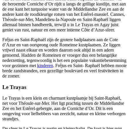
de beroemde Corniche d’Or rijdt u langs de grillige kustlijn, met aan
de ene kant het turquoise water van de Middellandse Zee en aan de
andere kant de roodkleurige rotsen van het Estérel-massief. Cannes,
Théoule-sur-Mer, Mandelieu-la-Napoule en Saint-Raphaël liggen
allemaal binnen handbereik, terwijl u in Le Trayas en Agay juist
geniet van rust, natuur en een meer intieme Côte d’Azur-sfeer.
Fréjus en Saint-Raphaël zijn de grotere badplaatsen aan de Cote
d’Azur en van oorsprong oude Romeinse kustplaatsen. Ze liggen
vrijwel naast elkaar en worden daarom ook altijd in een adem
genoemd. Hadden de Romeinen er vroeger dus een belangrijke
nederzetting, tegenwoordig is het een populaire vakantiebestemming
voor gezinnen met
kinderen
. Fréjus en Saint- Raphaël hebben mooie
brede zandstranden, een gezellige boulevard en veel festiviteiten in
de zomer.
Le Trayas
Le Trayas is een klein en charmant kustplaatsje bij Saint-Raphaël,
net voor Théoule-sur-Mer. Het ligt prachtig tussen de Middellandse
Zee en het Estérel-gebergte, aan de Corniche d’Or. Dit is een
omgeving voor liefhebbers van zeezicht, natuur en kleine verborgen
strandjes.
De sfeer in Le Trayas is rustig en kleinschalig. De kust is hier ruig